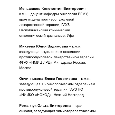
Меньшиков Константин Викторович
–
к.м.н., доцент кафедры онкологии БГМУ,
врач отдела противоопухолевой
лекарственной терапии, ГАУЗ
Республиканский клинический
онкологический диспансер, Уфа
Михеева Юлия Вадимовна
– к.м.н.,
заведующая отделением онкологии –
противоопухолевой лекарственной терапии
ФГАУ «НМИЦ ЛРЦ» Минздрава России,
Москва
Овчинникова Елена Георгиевна
– к.м.н.,
заведующая 15 онкологическим отделением
противоопухолевой терапии ГАУЗ НО
«НИИКО «НОКОД», Нижний Новгород
Романчук Ольга Викторовна
– врач-
онколог, заведующая химиотерапевтическим