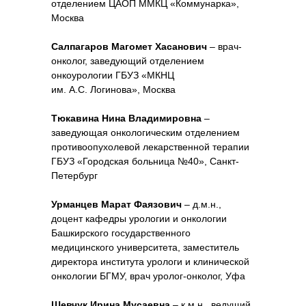
отделением ЦАОП ММКЦ «Коммунарка»,
Москва
Салпагаров Магомет Хасанович
– врач-
онколог, заведующий отделением
онкоурологии ГБУЗ «МКНЦ
им. А.С. Логинова», Москва
Тюкавина Нина Владимировна
–
заведующая онкологическим отделением
противоопухолевой лекарственной терапии
ГБУЗ «Городская больница №40», Санкт-
Петербург
Урманцев Марат Фаязович
– д.м.н.,
доцент кафедры урологии и онкологии
Башкирского государственного
медицинского университета, заместитель
директора института урологи и клинической
онкологии БГМУ, врач уролог-онколог, Уфа
Шевчук Ирина Мусаевна
– к.м.н., ведущий