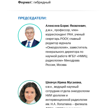
Формат:
гибридный
ПРЕДСЕДАТЕЛИ:
Алексеев Борис Яковлевич
,
д.м.н., профессор, член-
корреспондент РАН, ученый
секретарь РООУ, главный
редактор журнала
«Онкоурология», заместитель
генерального директора по
научной работе ФГБУ «НМИЦ
радиологии» Минздрава
России, Москва
Шевчук Ирина Мусаевна
,
к.м.н., ведущий научный
сотрудник отдела онкоурологии
НИИ урологии и
интервенционной радиологии
им. Н.А. Лопаткина – филиала