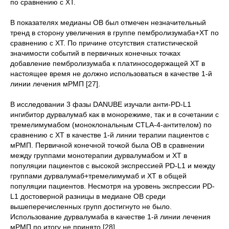
по сравнению с ХТ.
В показателях медианы ОВ был отмечен незначительный
тренд в сторону увеличения в группе пембролизумаба+ХТ по
сравнению с ХТ. По причине отсутствия статистической
значимости событий в первичных конечных точках
добавление пембролизумаба к платиносодержащей ХТ в
настоящее время не должно использоваться в качестве 1-й
линии лечения мРМП [27].
В исследовании 3 фазы DANUBE изучали анти-PD-L1
ингибитор дурвалумаб как в монорежиме, так и в сочетании с
тремелимумабом (моноклональным CTLA-4-антителом) по
сравнению с ХТ в качестве 1-й линии терапии пациентов с
мРМП. Первичной конечной точкой была ОВ в сравнении
между группами монотерапии дурвалумабом и ХТ в
популяции пациентов с высокой экспрессией PD-L1 и между
группами дурвалумаб+тремелимумаб и ХТ в общей
популяции пациентов. Несмотря на уровень экспрессии PD-
L1 достоверной разницы в медиане ОВ среди
вышеперечисленных групп достигнуто не было.
Использование дурвалумаба в качестве 1-й линии лечения
мРМП по итогу не принято [28].