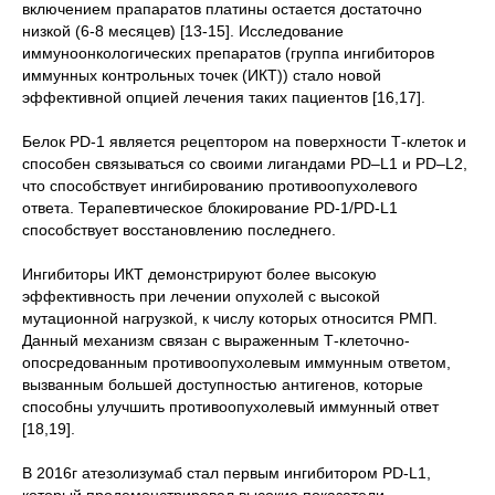
включением прапаратов платины остается достаточно
низкой (6-8 месяцев) [13-15]. Исследование
иммуноонкологических препаратов (группа ингибиторов
иммунных контрольных точек (ИКТ)) стало новой
эффективной опцией лечения таких пациентов [16,17].
Белок PD-1 является рецептором на поверхности Т-клеток и
способен связываться со своими лигандами PD–L1 и PD–L2,
что способствует ингибированию противоопухолевого
ответа. Терапевтическое блокирование PD-1/PD-L1
способствует восстановлению последнего.
Ингибиторы ИКТ демонстрируют более высокую
эффективность при лечении опухолей с высокой
мутационной нагрузкой, к числу которых относится РМП.
Данный механизм связан с выраженным Т-клеточно-
опосредованным противоопухолевым иммунным ответом,
вызванным большей доступностью антигенов, которые
способны улучшить противоопухолевый иммунный ответ
[18,19].
В 2016г атезолизумаб стал первым ингибитором PD-L1,