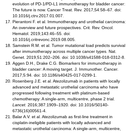
evolution of PD-1/PD-L1 immunotherapy for bladder cancer:
The future is now. Cancer Treat. Rev. 2017;54:58–67. doi:
10.1016/j.ctrv.2017.01.007.
Pierantoni F. et al. Immunotherapy and urothelial carcinoma:
An overview and future prospectives. Crit. Rev. Oncol.
Hematol. 2019;143:46–55. doi:
10.1016/j.critrevonc.2019.08.005.
Samstein R.M. et al. Tumor mutational load predicts survival
after immunotherapy across multiple cancer types. Nat.
Genet. 2019;51:202–206. doi: 10.1038/s41588-018-0312-8.
Aggen D.H., Drake C.G. Biomarkers for immunotherapy in
bladder cancer: A moving target. J. Immunother. Cancer.
2017;5:94. doi: 10.1186/s40425-017-0299-1.
Rosenberg J.E. et al. Atezolizumab in patients with locally
advanced and metastatic urothelial carcinoma who have
progressed following treatment with platinum-based
chemotherapy: A single-arm, multicentre, phase 2 trial.
Lancet.
2016;387:1909–1920. doi: 10.1016/S0140-
6736(16)00561-4.
Balar A.V. et al. Atezolizumab as first-line treatment in
cisplatin-ineligible patients with locally advanced and
metastatic urothelial carcinoma: A single-arm, multicentre,