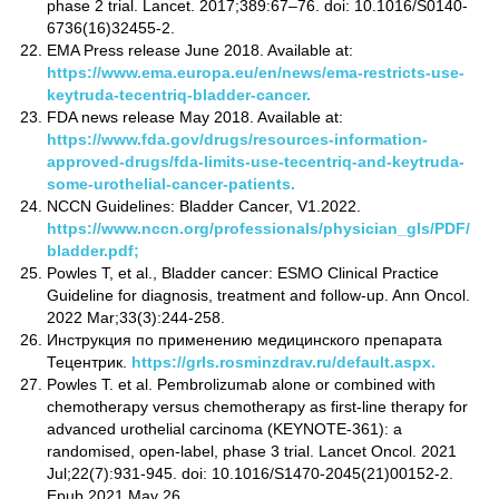
phase 2 trial. Lancet. 2017;389:67–76. doi: 10.1016/S0140-
6736(16)32455-2.
EMA Press release June 2018. Available at:
https://www.ema.europa.eu/en/news/ema-restricts-use-
keytruda-tecentriq-bladder-cancer.
FDA news release May 2018. Available at:
https://www.fda.gov/drugs/resources-information-
approved-drugs/fda-limits-use-tecentriq-and-keytruda-
some-urothelial-cancer-patients.
NCCN Guidelines: Bladder Cancer, V1.2022.
https://www.nccn.org/professionals/physician_gls/PDF/
bladder.pdf;
Powles T, et al., Bladder cancer: ESMO Clinical Practice
Guideline for diagnosis, treatment and follow-up. Ann Oncol.
2022 Mar;33(3):244-258.
Инструкция по применению медицинского препарата
Тецентрик.
https://grls.rosminzdrav.ru/default.aspx.
Powles T. et al. Pembrolizumab alone or combined with
chemotherapy versus chemotherapy as first-line therapy for
advanced urothelial carcinoma (KEYNOTE-361): a
randomised, open-label, phase 3 trial. Lancet Oncol. 2021
Jul;22(7):931-945. doi: 10.1016/S1470-2045(21)00152-2.
Epub 2021 May 26.