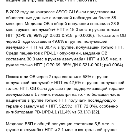
пациентов в группы авелумаб+ НПТ либо НПТ.
В 2022 году на конгрессе ASCO GU были представлены
обновленные данные с медианой наблюдения более 38
месяцев. Медиана ОВ в общей популяции составила 23.8
мес в рукаве авелумаба+ НПТ и 15.0 мес. в рукаве только
НПТ (ОР0.76, 95% ДИ 0.631-0.915; р=0.0036). Показатели ОВ
через 2 года составили 49,8% в группе, получавшей
авелумаб + НПТ vs 38,4% в группе, получавшей только НПТ.
Среди пациентов с PD-L1+ опухолями, медиана ОВ
составила 30.9 мес в рукаве авелумаба+ НПТ и 18.5 мес. в
рукаве только НПТ ( ОР0.69, 95% ДИ 0.521-0.901; р=0.0064).
Показатели ОВ через 2 года составили 58% в группе,
получавшей авелумаб + НПТ vs 42,6% в группе, получавшей
только НПТ. ОВ была дольше при поддерживающей терапии
авелумабом в 1 линии, несмотря на то, что большая часть
пациентов в группе только НПТ получали последующую
терапию (авелумаб + НПТ, 52,9%; НПТ, 72,0%), особенно
ингибиторами PD-1/PD-L1 (11,4% vs 53,1%) [32].
Медиана ВБП в общей популяции составила 5,5 мес. в
группе авелумаба+ НПТ и 2,1 мес. в контрольной группе