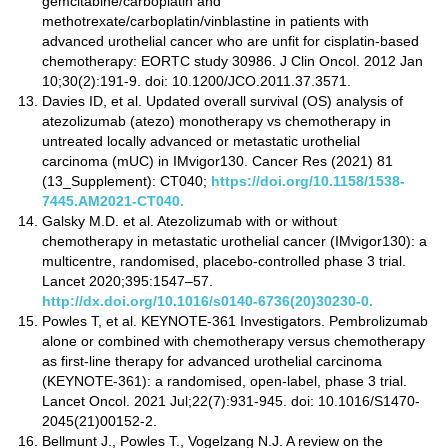
gemcitabine/carboplatin and
methotrexate/carboplatin/vinblastine in patients with
advanced urothelial cancer who are unfit for cisplatin-based
chemotherapy: EORTC study 30986. J Clin Oncol. 2012 Jan
10;30(2):191-9. doi: 10.1200/JCO.2011.37.3571.
Davies ID, et al. Updated overall survival (OS) analysis of
atezolizumab (atezo) monotherapy vs chemotherapy in
untreated locally advanced or metastatic urothelial
carcinoma (mUC) in IMvigor130. Cancer Res (2021) 81
(13_Supplement): CT040;
https://doi.org/10.1158/1538-
7445.AM2021-CT040.
Galsky M.D. et al. Atezolizumab with or without
chemotherapy in metastatic urothelial cancer (IMvigor130): a
multicentre, randomised, placebo-controlled phase 3 trial.
Lancet 2020;395:1547–57.
http://dx.doi.org/10.1016/s0140-6736(20)30230-0.
Powles T, et al. KEYNOTE-361 Investigators. Pembrolizumab
alone or combined with chemotherapy versus chemotherapy
as first-line therapy for advanced urothelial carcinoma
(KEYNOTE-361): a randomised, open-label, phase 3 trial.
Lancet Oncol. 2021 Jul;22(7):931-945. doi: 10.1016/S1470-
2045(21)00152-2.
Bellmunt J., Powles T., Vogelzang N.J. A review on the