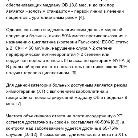
обеспечивающих медиану ОВ 13,8 мес, и до сих пор
является «золотым стандартом» первой линии в лечении
пациентов с уротелиальным раком [4].
Однако, согласно эпидемиологическим данным мировой
популяции больных, около 50% имеют противопоказания к
назначению цисплатина (критерии Гальского): ECOG статус
≥ 2, СКФ < 60 мл/мин, нарушение слуха > 2 степени,
периферическая полинейропатия > 2 степени или
сердечная недостаточность III класса по критериям NYHA [5].
В реальной практике этот показатель еще ниже: около 20%
получат терапию цисплатином. [6]
Для данной категории больных доступным является режим
химиотерапии (ХТ) с включением карбоплатина и
гемцитабина, демонстрирующий медиану ОВ в пределах 9
мес. [7].
Частота объективного ответа на платиносодержащую ХТ
остается достаточно высокой и составляет 40-50% [8,9], а
контроля над заболеванием удается достичь в 65-75%
случаев [10-12]. К сожалению, длительность ответа на ХТ с