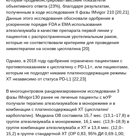
который продемонстрировал высокие показатели
объективного ответа (23%), благодаря результатам,
полученным в ходе исследования II фазы IMvigor 210 [20,21].
Данные этого исследования обосновали одобрение в
ускоренном порядке FDA и EMA использования
атезолизумаба в качестве препарата первой линии у
пациентов с распространенным уротелиальным раком,
которые не соответствовали критериям для проведения
химиотерапии на основе цисплатина [20].
Однако, в 2018 году одобрение ограничено пациентами с
противопоказанием к цисплатину с PD-L1+, или пациентами,
которым не подходят никакие платиносодержащие режимы
ХТ независимо от статуса PD-L1 [22,23].
В многоцентровом рандомизированном исследовании 3
фазы IMvigor130 ранее не леченые пациенты с мУР
получали терапию атезолизумабом в монорежиме и в
комбинации с платиносодержащей ХТ (цисплатин/
карбоплатин). Медиана ОВ составила 15,7 мес. (13,1–17,8) в
группе атезолизумаба в монорежиме, 16,1 мес. (13,9–18,9) в
группе комбинации атезолизумаба и ХТ и 13,4 мес. (12,0–
15,2) в группе стандартной ХТ (ОР 0,83; 95% ДИ 0,69-1,00;