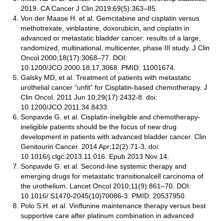
2019. CA Cancer J Clin 2019;69(5):363–85.
Von der Maase H. et al. Gemcitabine and cisplatin versus
methotrexate, vinblastine, doxorubicin, and cisplatin in
advanced or metastatic bladder cancer: results of a large,
randomized, multinational, multicenter, phase III study. J Clin
Oncol 2000;18(17):3068–77. DOI:
10.1200/JCO.2000.18.17.3068. PMID: 11001674.
Galsky MD, et al. Treatment of patients with metastatic
urothelial cancer “unfit” for Cisplatin-based chemotherapy. J
Clin Oncol. 2011 Jun 10;29(17):2432-8. doi:
10.1200/JCO.2011.34.8433.
Sonpavde G. et al. Cisplatin-ineligible and chemotherapy-
ineligible patients should be the focus of new drug
development in patients with advanced bladder cancer. Clin
Genitourin Cancer. 2014 Apr;12(2):71-3. doi:
10.1016/j.clgc.2013.11.016. Epub 2013 Nov 14.
Sonpavde G. et al. Second-line systemic therapy and
emerging drugs for metastatic transitionalcell carcinoma of
the urothelium. Lancet Oncol 2010;11(9):861–70. DOI:
10.1016/ S1470-2045(10)70086-3. PMID: 20537950.
Polo S.H. et al. Vinflunine maintenance therapy versus best
supportive care after platinum combination in advanced