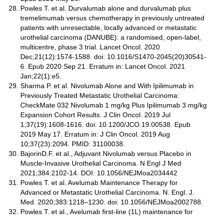
Powles T. et al. Durvalumab alone and durvalumab plus
tremelimumab versus chemotherapy in previously untreated
patients with unresectable, locally advanced or metastatic
urothelial carcinoma (DANUBE): a randomised, open-label,
multicentre, phase 3 trial. Lancet Oncol. 2020
Dec;21(12):1574-1588. doi: 10.1016/S1470-2045(20)30541-
6. Epub 2020 Sep 21. Erratum in: Lancet Oncol. 2021
Jan;22(1):e5.
Sharma P. et al. Nivolumab Alone and With Ipilimumab in
Previously Treated Metastatic Urothelial Carcinoma:
CheckMate 032 Nivolumab 1 mg/kg Plus Ipilimumab 3 mg/kg
Expansion Cohort Results. J Clin Oncol. 2019 Jul
1;37(19):1608-1616. doi: 10.1200/JCO.19.00538. Epub
2019 May 17. Erratum in: J Clin Oncol. 2019 Aug
10;37(23):2094. PMID: 31100038.
BajorinD.F. et al., Adjuvant Nivolumab versus Placebo in
Muscle-Invasive Urothelial Carcinoma. N Engl J Med
2021;384:2102-14. DOI: 10.1056/NEJMoa2034442
Powles T. et al. Avelumab Maintenance Therapy for
Advanced or Metastatic Urothelial Carcinoma. N. Engl. J.
Med. 2020;383:1218–1230. doi: 10.1056/NEJMoa2002788.
Powles T. et al., Avelumab first-line (1L) maintenance for