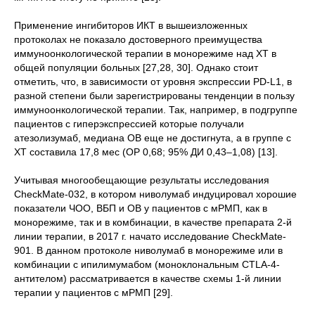
Применение ингибиторов ИКТ в вышеизложенных
протоколах не показало достоверного преимущества
иммуноонкологической терапии в монорежиме над ХТ в
общей популяции больных [27,28, 30]. Однако стоит
отметить, что, в зависимости от уровня экспрессии PD-L1, в
разной степени были зарегистрированы тенденции в пользу
иммуноонкологической терапии. Так, например, в подгруппе
пациентов с гиперэкспрессией которые получали
атезолизумаб, медиана ОВ еще не достигнута, а в группе с
ХТ составила 17,8 мес (ОР 0,68; 95% ДИ 0,43–1,08) [13].
Учитывая многообещающие результаты исследования
CheckMate-032, в котором ниволумаб индуцировал хорошие
показатели ЧОО, ВБП и ОВ у пациентов с мРМП, как в
монорежиме, так и в комбинации, в качестве препарата 2-й
линии терапии, в 2017 г. начато исследование CheckMate-
901. В данном протоколе ниволумаб в монорежиме или в
комбинации с ипилимумабом (моноклональным CTLA-4-
антителом) рассматривается в качестве схемы 1-й линии
терапии у пациентов с мРМП [29].