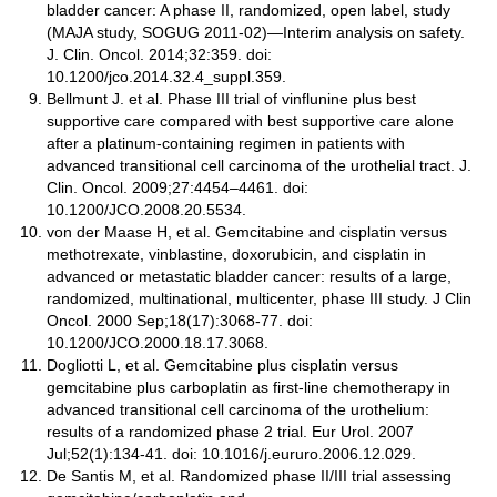
bladder cancer: A phase II, randomized, open label, study
(MAJA study, SOGUG 2011-02)—Interim analysis on safety.
J. Clin. Oncol. 2014;32:359. doi:
10.1200/jco.2014.32.4_suppl.359.
Bellmunt J. et al. Phase III trial of vinflunine plus best
supportive care compared with best supportive care alone
after a platinum-containing regimen in patients with
advanced transitional cell carcinoma of the urothelial tract. J.
Clin. Oncol. 2009;27:4454–4461. doi:
10.1200/JCO.2008.20.5534.
von der Maase H, et al. Gemcitabine and cisplatin versus
methotrexate, vinblastine, doxorubicin, and cisplatin in
advanced or metastatic bladder cancer: results of a large,
randomized, multinational, multicenter, phase III study. J Clin
Oncol. 2000 Sep;18(17):3068-77. doi:
10.1200/JCO.2000.18.17.3068.
Dogliotti L, et al. Gemcitabine plus cisplatin versus
gemcitabine plus carboplatin as first-line chemotherapy in
advanced transitional cell carcinoma of the urothelium:
results of a randomized phase 2 trial. Eur Urol. 2007
Jul;52(1):134-41. doi: 10.1016/j.eururo.2006.12.029.
De Santis M, et al. Randomized phase II/III trial assessing