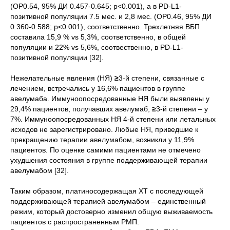
(ОР0.54, 95% ДИ 0.457-0.645; p<0.001), а в PD-L1-
позитивной популяции 7.5 мес. и 2,8 мес. (ОР0.46, 95% ДИ
0.360-0.588; p<0.001), соответственно. Трехлетняя ВБП
составила 15,9 % vs 5,3%, соответственно, в общей
популяции и 22% vs 5,6%, соотвественно, в PD-L1-
позитивной популяции [32].
Нежелательные явления (НЯ)
≥
3-й степени, связанные с
лечением, встречались у 16,6% пациентов в группе
авелумаба. Иммуноопосредованные НЯ были выявлены у
29,4% пациентов, получавших авелумаб,
≥
3-й степени – у
7%. Иммуноопосредованных НЯ 4-й степени или летальных
исходов не зарегистрировано. Любые НЯ, приведшие к
прекращению терапии авелумабом, возникли у 11,9%
пациентов. По оценке самими пациентами не отмечено
ухудшения состояния в группе поддерживающей терапии
авелумабом [32].
Таким образом, платиносодержащая ХТ с последующей
поддерживающей терапией авелумабом – единственный
режим, который достоверно изменил общую выживаемость
пациентов с распространенным РМП.