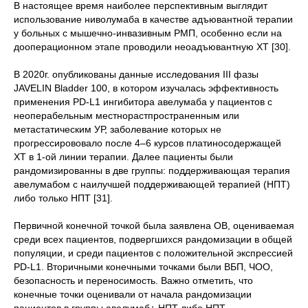
В настоящее время наиболее перспективным выглядит
использование ниволумаба в качестве адъювантной терапии
у больных с мышечно-инвазивным РМП, особенно если на
дооперационном этапе проводили неоадъювантную ХТ [30].
В 2020г. опубликованы данные исследования III фазы
JAVELIN Bladder 100, в котором изучалась эффективность
применения PD-L1 ингибитора авелумаба у пациентов с
неоперабельным местнорастпространенным или
метастатическим УР, заболевание которых не
прогрессирововало после 4–6 курсов платиносодержащей
ХТ в 1-ой линии терапии. Далее пациенты были
рандомизированны в две группы: поддерживающая терапия
авелумабом с наилучшей поддерживающей терапией (НПТ)
либо только НПТ [31].
Первичной конечной точкой была заявлена ОВ, оцениваемая
среди всех пациентов, подвергшихся рандомизации в общей
популяции, и среди пациентов с положительной экспрессией
PD-L1. Вторичными конечными точками были ВБП, ЧОО,
безопасность и переносимость. Важно отметить, что
конечные точки оценивали от начала рандомизации