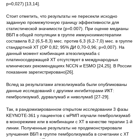
р=0,027) [13,14].
Стоит отметить, что результаты не пересекли исходно
заданную промежуточную границу эффективности для
статистической значимости (р=0.007). При оценке медианы
ВБП в общей популяции в группе иммунохимиотерапии
составила 8,2 (6,5-8,3) мес. против 6,3 (6,2-7,0) мес. в группе
стандартной ХТ (ОР 0,82; 95% ДИ 0,70-0,96; р=0,007). На
данный момент комбинация атезолизумаба с
платиносодержащей ХТ отсутствует в международных
клинических рекомендациях NCCN и ESMO [24,25]. В России
показание зарегистрировано[26].
Вслед за результатами атезолизумаба были опубликованы
данные исследований с другими ингибиторами ИКТ:
пембролизумаб, дурвалумаб и ниволумаб [27-29].
Так, в рандомизированном открытом исследовании 3 фазы
KEYNOTE-361 у пациентов с мРМП изучали пембролизумаб
в монорежиме или в комбинации с ХТ в качестве терапии 1-й
линии. Полученные результаты не продемонстрировали
улучшения ВБП в группе пембролизумаба в сочетании с ХТ