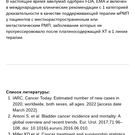
В настоящее время авелумаб одобрен FDA, ЕМА и включен
в международные клинические рекомендации с 1 категорией
доказательности в качестве поддерживающей терапии мРМП
у пациентов с местнорастпространенным или
метастатическим РМП, заболевание которых не
прогрессирововало после платиносодержащей ХТ в 1 линии
терапии.
Список литературы:
IARC, Cancer Today. Estimated number of new cases in
2020, worldwide, both sexes, all ages. 2022 [access date
March 2022].
Antoni S. et al. Bladder cancer incidence and mortality: A
global overview and recent trends. Eur. Urol. 2017;71:96–
108. doi: 10.1016/j.eururo.2016.06.010.
Miller KD et al. Cancer treatment and survivorship statistics,